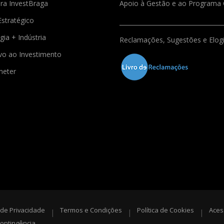
ra InvestBraga
Apoio à Gestão e ao Program
Estratégico
gia + Indústria
Reclamações, Sugestões e Elog
ivo ao Investimento
meter
a de Privacidade
Termos e Condições
Política de Cookies
Aces
|
|
|
ontingência