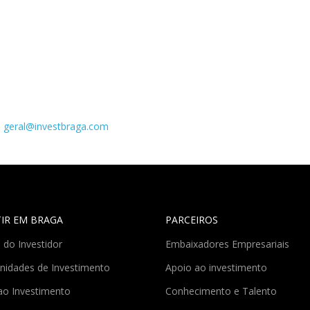
a
geral@investbraga.com
TIR EM BRAGA
PARCEIROS
 do Investidor
Embaixadores Empresariais
nidades de Investimento
Apoio ao investimento
ao Investimento
Conhecimento e Talento