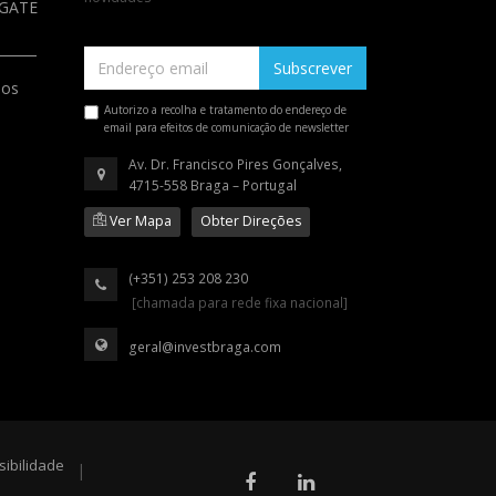
a GATE
Subscrever
ios
Autorizo a recolha e tratamento do endereço de
email para efeitos de comunicação de newsletter
Av. Dr. Francisco Pires Gonçalves,
4715-558 Braga – Portugal
Ver Mapa
Obter Direções
(+351) 253 208 230
[chamada para rede fixa nacional]
geral@investbraga.com
sibilidade
|