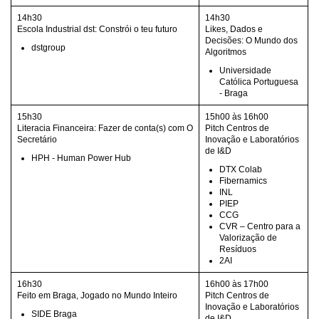
14h30
14h30
Escola Industrial dst: Constrói o teu futuro
Likes, Dados e
Decisões: O Mundo dos
dstgroup
Algoritmos
Universidade
Católica Portuguesa
- Braga
15h30
15h00 às 16h00
Literacia Financeira: Fazer de conta(s) com O
Pitch Centros de
Secretário
Inovação e Laboratórios
de I&D
HPH - Human Power Hub
DTX Colab
Fibernamics
INL
PIEP
CCG
CVR – Centro para a
Valorização de
Resíduos
2AI
16h30
16h00 às 17h00
Feito em Braga, Jogado no Mundo Inteiro
Pitch Centros de
Inovação e Laboratórios
SIDE Braga
de I&D