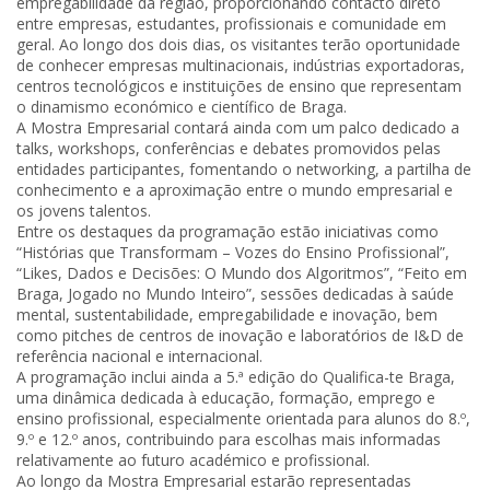
empregabilidade da região, proporcionando contacto direto
entre empresas, estudantes, profissionais e comunidade em
geral. Ao longo dos dois dias, os visitantes terão oportunidade
de conhecer empresas multinacionais, indústrias exportadoras,
centros tecnológicos e instituições de ensino que representam
o dinamismo económico e científico de Braga.
A Mostra Empresarial contará ainda com um palco dedicado a
talks, workshops, conferências e debates promovidos pelas
entidades participantes, fomentando o networking, a partilha de
conhecimento e a aproximação entre o mundo empresarial e
os jovens talentos.
Entre os destaques da programação estão iniciativas como
“Histórias que Transformam – Vozes do Ensino Profissional”,
“Likes, Dados e Decisões: O Mundo dos Algoritmos”, “Feito em
Braga, Jogado no Mundo Inteiro”, sessões dedicadas à saúde
mental, sustentabilidade, empregabilidade e inovação, bem
como pitches de centros de inovação e laboratórios de I&D de
referência nacional e internacional.
A programação inclui ainda a 5.ª edição do Qualifica-te Braga,
uma dinâmica dedicada à educação, formação, emprego e
ensino profissional, especialmente orientada para alunos do 8.º,
9.º e 12.º anos, contribuindo para escolhas mais informadas
relativamente ao futuro académico e profissional.
Ao longo da Mostra Empresarial estarão representadas