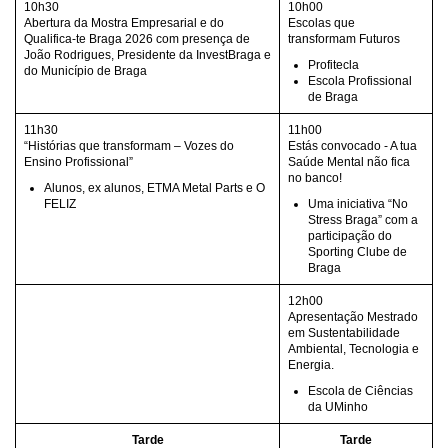
10h30
10h00
Abertura da Mostra Empresarial e do
Escolas que
Qualifica-te Braga 2026 com presença de
transformam Futuros
João Rodrigues, Presidente da InvestBraga e
Profitecla
do Município de Braga
Escola Profissional
de Braga
11h30
11h00
“Histórias que transformam – Vozes do
Estás convocado - A tua
Ensino Profissional”
Saúde Mental não fica
no banco!
Alunos, ex alunos, ETMA Metal Parts e O
FELIZ
Uma iniciativa “No
Stress Braga” com a
participação do
Sporting Clube de
Braga
12h00
Apresentação Mestrado
em Sustentabilidade
Ambiental, Tecnologia e
Energia.
Escola de Ciências
da UMinho
Tarde
Tarde