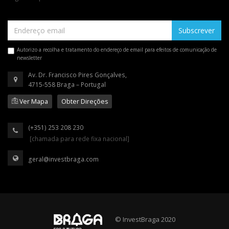
Subscrever
Autorizo a recolha e tratamento do endereço de email para efeitos de comunicação de
newsletter
Av. Dr. Francisco Pires Gonçalves,
4715-558 Braga – Portugal
Ver Mapa
Obter Direções
(+351) 253 208 230
[chamada para rede fixa nacional]
geral@investbraga.com
© InvestBraga 2020