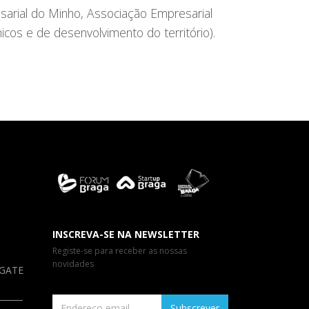
sarial do Minho, Associação Empresarial
cos e de desenvolvimento do território).
INSCREVA-SE NA NEWSLETTER
Registe-se para receber as nossas
novidades
a GATE
Subscrever