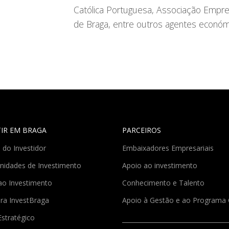
Católica Portuguesa, Associação Empre
de Braga, entre outros agentes económi
TIR EM BRAGA
PARCEIROS
 do Investidor
Embaixadores Empresariais
nidades de Investimento
Apoio ao investimento
ao Investimento
Conhecimento e Talento
ra InvestBraga
Apoio à Gestão e ao Program
Estratégico