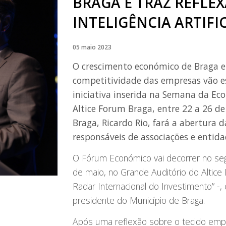
BRAGA E TRAZ REFLE
INTELIGÊNCIA ARTIFI
05 maio 2023
O crescimento económico de Braga e o
competitividade das empresas vão e
iniciativa inserida na Semana da Ec
Altice Forum Braga, entre 22 a 26 d
Braga, Ricardo Rio, fará a abertura
responsáveis de associações e entida
O Fórum Económico vai decorrer no se
de maio, no Grande Auditório do Altice 
Radar Internacional do Investimento” -, 
presidente do Município de Braga.
Após uma reflexão sobre o tecido empr