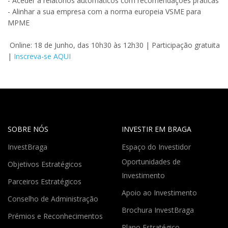
- Aceder a relatórios automáticos com recomendações práticas
- Alinhar a sua empresa com a norma europeia VSME para
MPME
Online: 18 de Junho, das 10h30 às 12h30 | Participação gratuita
|
Inscreva-se AQUI
SOBRE NÓS
INVESTIR EM BRAGA
InvestBraga
Espaço do Investidor
Oportunidades de
Objetivos Estratégicos
Investimento
Parceiros Estratégicos
Apoio ao Investimento
Conselho de Administração
Brochura InvestBraga
Prémios e Reconhecimentos
Plano Estratégico