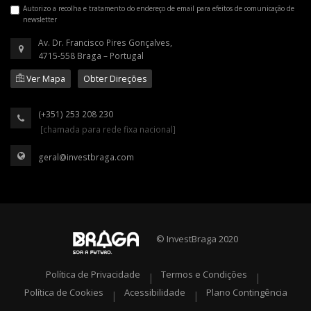
Autorizo a recolha e tratamento do endereço de email para efeitos de comunicação de
newsletter
Av. Dr. Francisco Pires Gonçalves,
4715-558 Braga – Portugal
Ver Mapa
Obter Direções
(+351) 253 208 230
[chamada para rede fixa nacional]
geral@investbraga.com
© InvestBraga 2020
Política de Privacidade
Termos e Condições
|
|
Política de Cookies
Acessibilidade
Plano Contingência
|
|