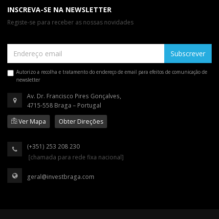
INSCREVA-SE NA NEWSLETTER
Registe-se para receber as nossas novidades
Subscrever
Autorizo a recolha e tratamento do endereço de email para efeitos de comunicação de
newsletter
Av. Dr. Francisco Pires Gonçalves,
4715-558 Braga – Portugal
Ver Mapa
Obter Direções
(+351) 253 208 230
[chamada para rede fixa nacional]
geral@investbraga.com