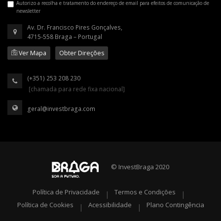
Autorizo a recolha e tratamento do endereço de email para efeitos de comunicação de
newsletter
Av. Dr. Francisco Pires Gonçalves,
4715-558 Braga – Portugal
Ver Mapa
Obter Direções
(+351) 253 208 230
[chamada para rede fixa nacional]
geral@investbraga.com
© InvestBraga 2020
Política de Privacidade
Termos e Condições
|
|
Política de Cookies
Acessibilidade
Plano Contingência
|
|