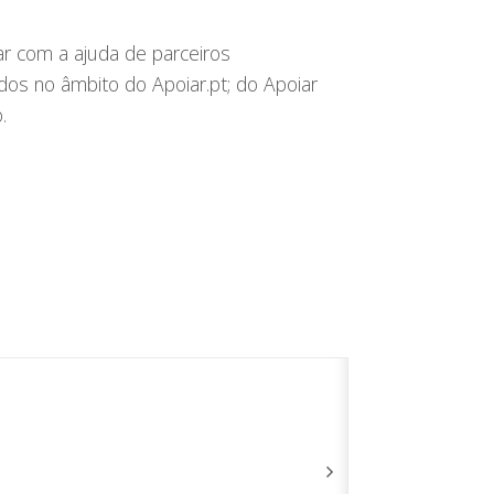
r com a ajuda de parceiros
dos no âmbito do Apoiar.pt; do Apoiar
.
Obrigado pel
Paulo Almei