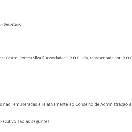
e
 - Secretário
par Castro, Romeu Silva & Associados S.R.O.C. Lda, representada por: R.O.C
s
es não remuneradas e relativamente ao Conselho de Administração a
xecutivo são as seguintes: