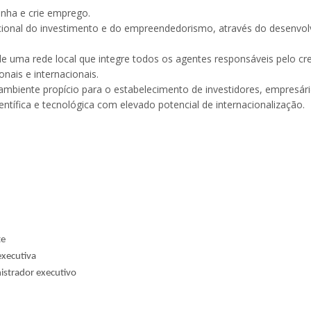
enha e crie emprego.
nacional do investimento e do empreendedorismo, através do desenv
e uma rede local que integre todos os agentes responsáveis pelo c
nais e internacionais.
mbiente propício para o estabelecimento de investidores, empresári
ntífica e tecnológica com elevado potencial de internacionalização.
te
executiva
nistrador executivo